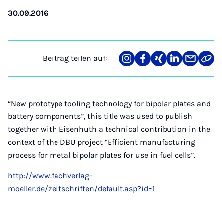
30.09.2016
Beitrag teilen auf:
Teilen
Teilen
Teilen
Teilen
Teilen
Link
auf
auf
auf
auf
über
kopi
Instagram
Facebook
Xing
LinkedIn
E-
Mail
“New prototype tooling technology for bipolar plates and
battery components”, this title was used to publish
together with Eisenhuth a technical contribution in the
context of the DBU project “Efficient manufacturing
process for metal bipolar plates for use in fuel cells”.
http://www.fachverlag-
moeller.de/zeitschriften/default.asp?id=1