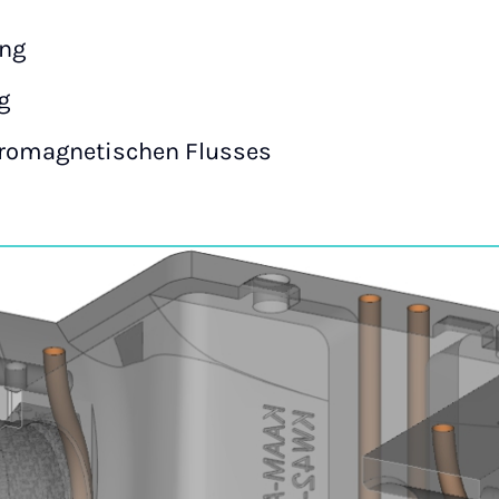
ng
g
ktromagnetischen Flusses