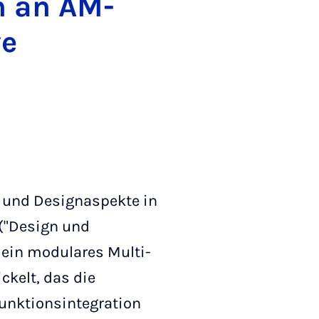
n an AM-
ve
 und Designaspekte in
("Design und
 ein modulares Multi-
kelt, das die
 Funktionsintegration